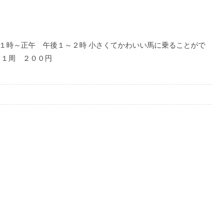
１時～正午 午後１～２時 小さくてかわいい馬に乗ることがで
：１周 ２００円