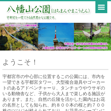
ようこそ！
宇都宮市の中心部に位置するこの公園には、市内を
一望できる宇都宮タワー、大型複合遊具やゴーカー
トのあるアドベンチャーＵ、タンチョウやウサギの
いる動物舎など、子供から大人まで楽しめる施設が
あります。また、自然の丘陵を活かした園内はお花
の名所としても知られ、約８００本の桜と約７００
株のツツジが植えられており、お花見のシーズンに